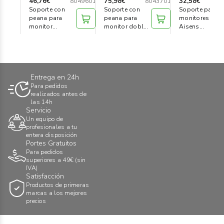
46,76€
75,98€
32,58€
8049601
8043701
D
Soporte con
Soporte con
Soporte para 2
peana para
peana para
monitores
monitor
monitor doble
Aisens
Professional
en horizontal
DT32TSR-149
Entrega en 24h
Para pedidos
realizados antes de
las 14h
Servicio
Un equipo de
profesionales a tu
entera disposición
Portes Gratuitos
Para pedidos
superiores a 49€ (sin
IVA)
Satisfacción
Productos de primeras
marcas a los mejores
precios