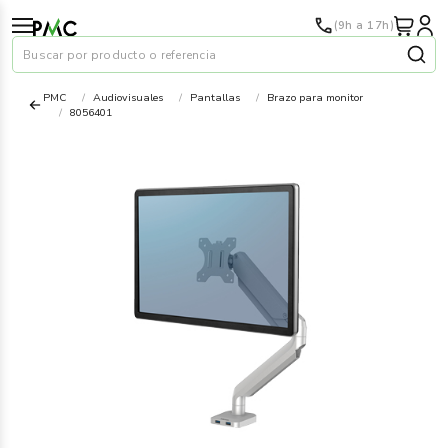
(9h a 17h)
Buscar por producto o referencia
PMC
Audiovisuales
Pantallas
Brazo para monitor
8056401
Papel
›
Material oficina
›
Audiovisuales
›
Tinta y tóner
›
Impresoras
›