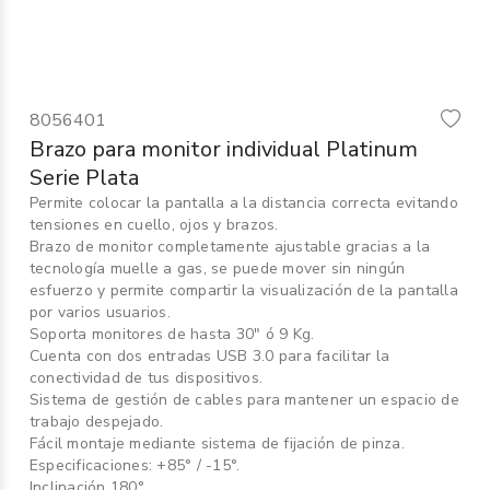
Informática
›
Mobiliario
›
8056401
Servicios generales
›
Brazo para monitor individual Platinum
Serie Plata
Seguridad
›
Permite colocar la pantalla a la distancia correcta evitando
tensiones en cuello, ojos y brazos.
Material Escolar
›
Brazo de monitor completamente ajustable gracias a la
tecnología muelle a gas, se puede mover sin ningún
esfuerzo y permite compartir la visualización de la pantalla
por varios usuarios.
Soporta monitores de hasta 30" ó 9 Kg.
Cuenta con dos entradas USB 3.0 para facilitar la
conectividad de tus dispositivos.
Sistema de gestión de cables para mantener un espacio de
trabajo despejado.
Fácil montaje mediante sistema de fijación de pinza.
Especificaciones: +85° / -15°.
Inclinación 180°.