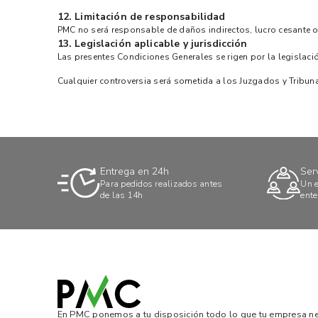
12. Limitación de responsabilidad
PMC no será responsable de daños indirectos, lucro cesante 
13. Legislación aplicable y jurisdicción
Las presentes Condiciones Generales se rigen por la legislaci
Cualquier controversia será sometida a los Juzgados y Tribun
Entrega en 24h
Ser
Para pedidos realizados antes
Un e
de las 14h
ente
En PMC ponemos a tu disposición todo lo que tu empresa nec