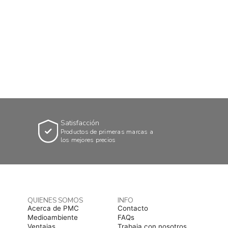
Satisfacción
Productos de primeras marcas a
los mejores precios
QUIENES SOMOS
INFO
Acerca de PMC
Contacto
Medioambiente
FAQs
Ventajas
Trabaja con nosotros