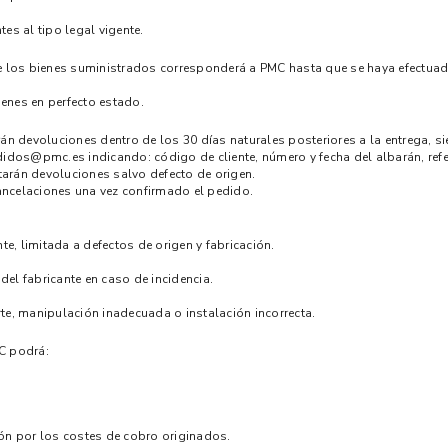
es al tipo legal vigente.
 de los bienes suministrados corresponderá a PMC hasta que se haya efectu
enes en perfecto estado.
án devoluciones dentro de los 30 días naturales posteriores a la entrega, sie
pedidos@pmc.es indicando: código de cliente, número y fecha del albarán, ref
arán devoluciones salvo defecto de origen.
ancelaciones una vez confirmado el pedido.
e, limitada a defectos de origen y fabricación.
 del fabricante en caso de incidencia.
e, manipulación inadecuada o instalación incorrecta.
MC podrá:
ción por los costes de cobro originados.