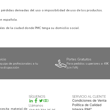
o pérdidas derivadas del uso o imposibilidad de uso de los productos.
ón española.
ales de la ciudad donde PMC tenga su domicilio social.
vicio
Portes Gratuitos
quipo de profesionales a tu
Para pedidos superiores a 49€
ra disposición
(sin IVA)
SÍGUENOS
SERVICIO AL CLIENTE
B
Condiciones de Venta
Política de Calidad
Llámanos
esita: material de
Integra PMC