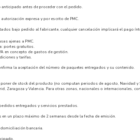
go anticipado antes de proceder con el pedido.
autorización expresa y por escrito de PMC.
tados bajo pedido al fabricante, cualquier cancelación implicará el pago ín
ausas ajenas a PMC.
a: portes gratuitos.
 IVA en concepto de gastos de gestión.
iciones y tarifas.
 confirma la aceptación del número de paquetes entregados y su contenido.
isponer de stock del producto (no computan periodos de agosto, Navidad y
d, Zaragoza y Valencia. Para otras zonas, nacionales o internacionales, cons
 pedidos entregados y servicios prestados.
es en un plazo máximo de 2 semanas desde la fecha de emisión.
o domiciliación bancaria.
icipado.