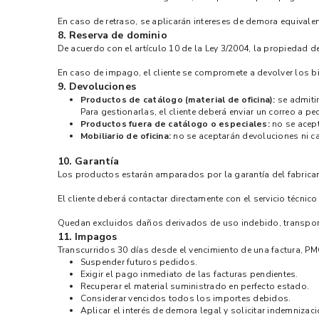
En caso de retraso, se aplicarán intereses de demora equivalent
8. Reserva de dominio
De acuerdo con el artículo 10 de la Ley 3/2004, la propiedad
En caso de impago, el cliente se compromete a devolver los bi
9. Devoluciones
Productos de catálogo (material de oficina):
se admitir
Para gestionarlas, el cliente deberá enviar un correo a 
Productos fuera de catálogo o especiales:
no se acept
Mobiliario de oficina:
no se aceptarán devoluciones ni c
10. Garantía
Los productos estarán amparados por la garantía del fabricant
El cliente deberá contactar directamente con el servicio técnico
Quedan excluidos daños derivados de uso indebido, transport
11. Impagos
Transcurridos 30 días desde el vencimiento de una factura, P
Suspender futuros pedidos.
Exigir el pago inmediato de las facturas pendientes.
Recuperar el material suministrado en perfecto estado.
Considerar vencidos todos los importes debidos.
Aplicar el interés de demora legal y solicitar indemniza