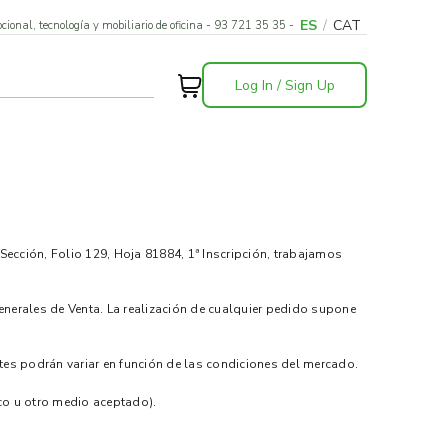
ES
/
CAT
cional, tecnología y mobiliario de oficina - 93 721 35 35 -
Log In / Sign Up
Sección, Folio 129, Hoja 81884, 1ª Inscripción, trabajamos
nerales de Venta. La realización de cualquier pedido supone
tes podrán variar en función de las condiciones del mercado.
ico u otro medio aceptado).