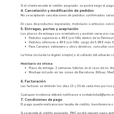
Si el cliente excede el crédito asignado, se podrá exigir el pa
4. Cancelación y modificación de pedidos
No se aceptarán cancelaciones de pedidos confirmados salvo 
En caso de productos especiales, mobiliario o artículos solici
5. Entregas, portes y aceptación
Los plazos de entrega son orientativos y podrán variar por c
Pedidos superiores a 49 € (sin IVA) dentro de la Penínsul
Pedidos inferiores a 49 € (sin IVA): cargo de 5,99 € más
Para Canarias, extranjero u otros destinos: consultar cond
La firma (incluida la digital simple) o el sellado del albarán
Mobiliario de oficina:
Plazo de entrega: 3 semanas hábiles en el caso de no d
Montaje incluido en las zonas de Barcelona, Bilbao, Madri
6. Facturación
Las facturas se emitirán los días 15 y 30 de cada mes por los
Cualquier incidencia deberá notificarse a contabilidad@pmc.
7. Condiciones de pago
El pago puede realizarse por tarjeta de crédito, transferencia 
Si se excede el crédito asignado, PMC podrá requerir pago ant