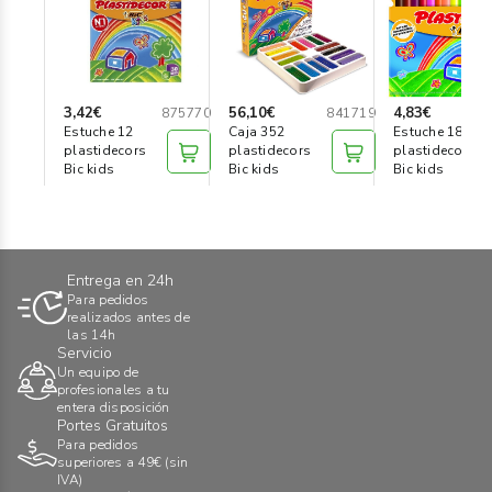
3,42€
56,10€
4,83€
875770
841719
Estuche 12
Caja 352
Estuche 18
plastidecors
plastidecors
plastidecors
Bic kids
Bic kids
Bic kids
Entrega en 24h
Para pedidos
realizados antes de
las 14h
Servicio
Un equipo de
profesionales a tu
entera disposición
Portes Gratuitos
Para pedidos
superiores a 49€ (sin
IVA)