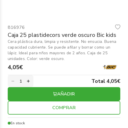
Informática
›
Mobiliario
›
816976
Servicios generales
Caja 25 plastidecors verde oscuro Bic kids
›
Cera plástica dura, limpia y resistente. No ensucia. Buena
capacidad cubriente. Se puede afilar y borrar como un
Seguridad
›
lápiz. Ideal para nños mayores de 2 años. Caja de 25
unidades. Color: verde oscuro.
Material Escolar
›
4,05€
Total 4,05€
AÑADIR
COMPRAR
En stock