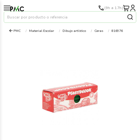
(9h a 17h)
Buscar por producto o referencia
PMC
Material Escolar
Dibujo artístico
Ceras
816976
Papel
›
Material oficina
›
Audiovisuales
›
Tinta y tóner
›
Impresoras
›