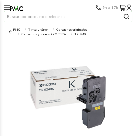
(9h a 17h)
Buscar por producto o referencia
PMC
Tinta y tóner
Cartuchos originales
Cartuchos y toners KYOCERA
TK5240
Papel
›
Material oficina
›
Audiovisuales
›
Tinta y tóner
›
Impresoras
›