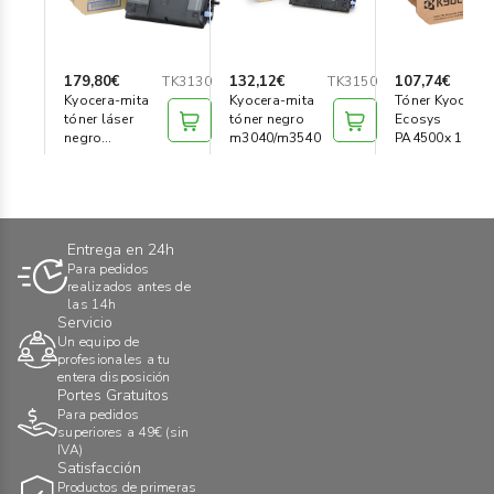
179,80€
132,12€
107,74€
TK3130
TK3150
Kyocera-mita
Kyocera-mita
Tóner Kyocera
tóner láser
tóner negro
Ecosys
negro
m3040/m3540
PA4500x 12.5K
fs4200dn/4300dn
Entrega en 24h
Para pedidos
realizados antes de
las 14h
Servicio
Un equipo de
profesionales a tu
entera disposición
Portes Gratuitos
Para pedidos
superiores a 49€ (sin
IVA)
Satisfacción
Productos de primeras