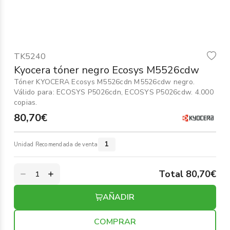
Informática
›
Mobiliario
›
TK5240
Servicios generales
›
Kyocera tóner negro Ecosys M5526cdw
Tóner KYOCERA Ecosys M5526cdn M5526cdw negro.
Seguridad
›
Válido para: ECOSYS P5026cdn, ECOSYS P5026cdw. 4.000
copias.
Material Escolar
›
80,70€
1
Unidad Recomendada de venta
Total 80,70€
AÑADIR
COMPRAR