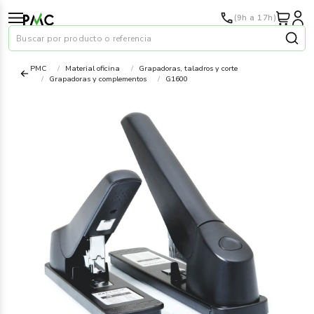
(9h a 17h)
Buscar por producto o referencia
PMC
Material oficina
Grapadoras, taladros y corte
Grapadoras y complementos
G1600
Papel
›
Material oficina
›
Audiovisuales
›
Tinta y tóner
›
Impresoras
›