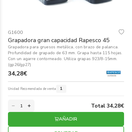
Informática
›
Mobiliario
›
G1600
Servicios generales
›
Grapadora gran capacidad Rapesco 45
Grapadora para gruesos metálica, con brazo de palanca.
Seguridad
›
Profundidad de grapado de 63 mm. Grapa hasta 115 hojas.
Con un agarre contorneado. Utiliza grapas 923/8-15mm.
Material Escolar
(gp26/gp27)
›
34,28€
1
Unidad Recomendada de venta
Total 34,28€
AÑADIR