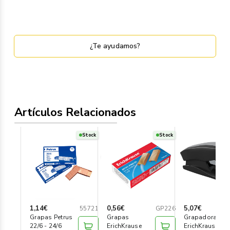
¿Te ayudamos?
Artículos Relacionados
Stock
Stock
1,14€
0,56€
5,07€
55721
GP226
Grapas Petrus
Grapas
Grapadora
22/6 - 24/6
ErichKrause
ErichKrause