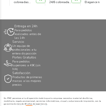
cobreadas
24/6 cobreadas
Elegance negra
(c/1000)
(c/ 1000)
Entrega en 24h
Para pedidos
realizados antes de
las 14h
Servicio
Un equipo de
profesionales a tu
entera disposición
Portes Gratuitos
Para pedidos
superiores a 49€ (sin
IVA)
Satisfacción
Productos de primeras
marcas a los mejores
precios
En PMC ponemos a tu disposición todo lo que tu empresa necesita: material de oficina,
mobiliario, regalo promocional, servicios informáticos, visual y soluciones de impresión, con la
garantía de más de 40 años de experiencia.