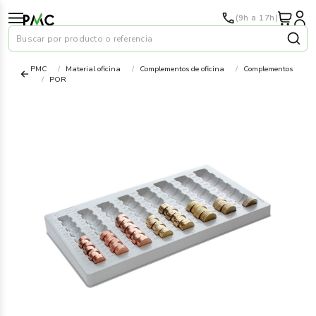
(9h a 17h)
Buscar por producto o referencia
PMC
Material oficina
Complementos de oficina
Complementos
POR
Papel
›
Material oficina
›
Audiovisuales
›
Tinta y tóner
›
Impresoras
›