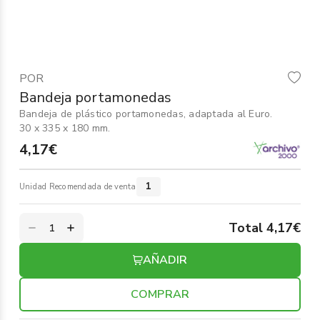
Informática
›
Mobiliario
›
POR
Servicios generales
›
Bandeja portamonedas
Bandeja de plástico portamonedas, adaptada al Euro.
Seguridad
›
30 x 335 x 180 mm.
4,17€
Material Escolar
›
1
Unidad Recomendada de venta
Total 4,17€
AÑADIR
COMPRAR