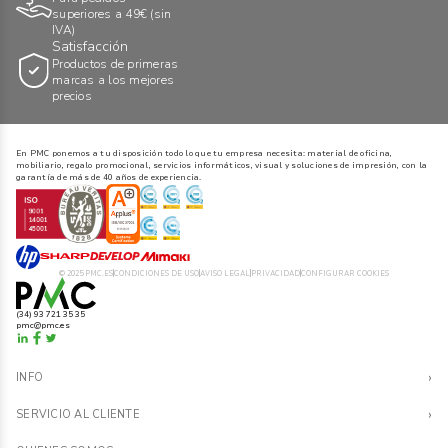
superiores a 49€ (sin
IVA)
Satisfacción
Productos de primeras
marcas a los mejores
precios
En PMC ponemos a tu disposición todo lo que tu empresa necesita: material de oficina,
mobiliario, regalo promocional, servicios informáticos, visual y soluciones de impresión, con la
garantía de más de 40 años de experiencia.
© 2025 PMC.ES
CONDICIONES DE USO
AVISO LEGAL
PRIVACIDAD
CONFIGURAR COOKIES
(34) 93 721 35 35
pmc@pmc.es
›
INFO
Contacto
›
SERVICIO AL CLIENTE
FAQs
Condiciones de Venta