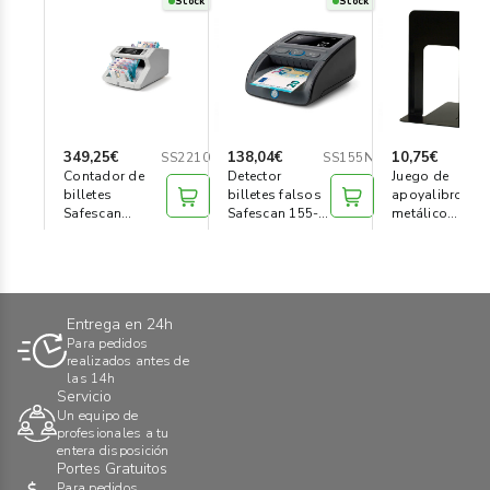
Stock
Stock
349,25€
138,04€
10,75€
SS2210
SS155N
Contador de
Detector
Juego de
billetes
billetes falsos
apoyalibros
Safescan
Safescan 155-S
metálico
SS2210 (2G)
(G2) negro
grande (juego 
und)
Entrega en 24h
Para pedidos
realizados antes de
las 14h
Servicio
Un equipo de
profesionales a tu
entera disposición
Portes Gratuitos
Para pedidos