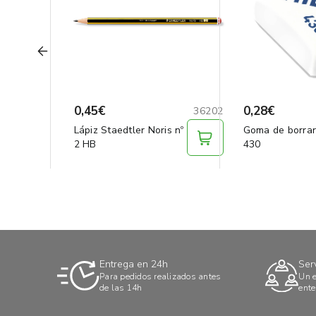
0,45€
0,28€
36202
Lápiz Staedtler Noris nº
Goma de borrar
2 HB
430
Entrega en 24h
Ser
Para pedidos realizados antes
Un e
de las 14h
ente