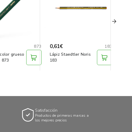
0,61€
61,8
873
183
icolor grueso
Lápiz Staedtler Noris
Pack 
 873
183
Stiln
Satisfacción
Productos de primeras marcas a
los mejores precios