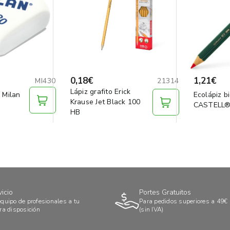
0,18€
1,21€
MI430
21314
Lápiz grafito Erick
 Milan
Ecolápiz b
Krause Jet Black 100
CASTELL®
HB
vicio
Portes Gratuitos
quipo de profesionales a tu
Para pedidos superiores a 49€
ra disposición
(sin IVA)