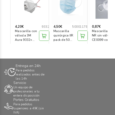
4,20€
4,50€
0,87€
9332
5000117B
Mascarilla con
Mascarilla
Mascarilla FFP
válvula 3M
quirúrgica IIR
NR sin válvula
Aura 9332+
pack de 50
CE0099 color
FFP3
unidades
blanco
Entrega en 24h
Para pedidos
realizados antes de
las 14h
Servicio
Un equipo de
profesionales a tu
entera disposición
Portes Gratuitos
Para pedidos
superiores a 49€ (sin
IVA)