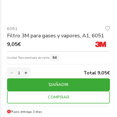
Informática
›
Mobiliario
›
6051
Servicios generales
›
Filtro 3M para gases y vapores, A1, 6051
9,05€
Seguridad
›
Material Escolar
64
Unidad Recomendada de venta
›
Total 9,05€
AÑADIR
COMPRAR
Plazo entrega 3 días