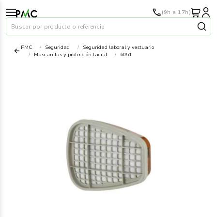
(9h a 17h)
Buscar por producto o referencia
PMC
Seguridad
Seguridad laboral y vestuario
Mascarillas y protección facial
6051
Papel
›
Material oficina
›
Audiovisuales
›
Tinta y tóner
›
Impresoras
›