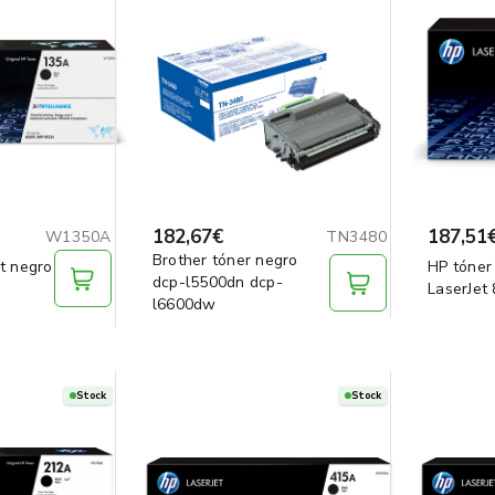
182,67€
187,51
W1350A
TN3480
Brother tóner negro
t negro
HP tóner 
dcp-l5500dn dcp-
LaserJet
l6600dw
Stock
Stock