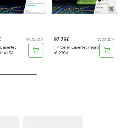
€
97,78€
W2032A
W2200A
 LaserJet
HP tóner LaserJet negro
 nº 415A
nº 220A