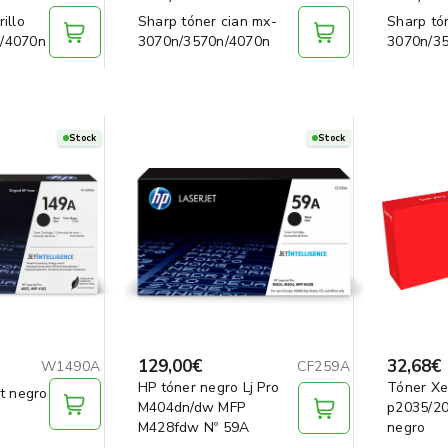
illo
Sharp tóner cian mx-
Sharp tó
/4070n
3070n/3570n/4070n
3070n/3
Stock
Stock
129,00€
32,68€
W1490A
CF259A
HP tóner negro Lj Pro
Tóner Xe
t negro
M404dn/dw MFP
p2035/2
M428fdw Nº 59A
negro