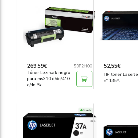
269,59€
52,55€
50F2H00
Tóner Lexmark negro
HP tóner LaserJe
para ms310 d/dn/410
nº 135A
d/dn 5k
Stock