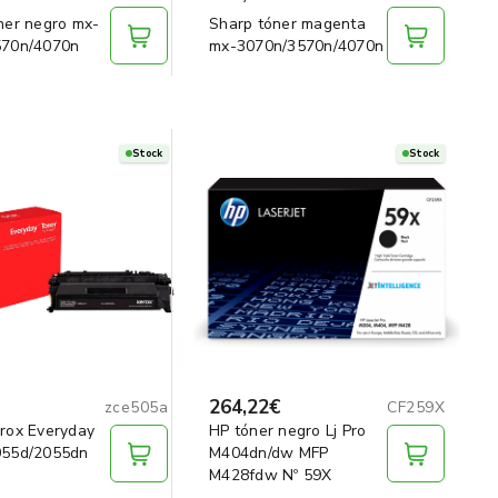
ner negro mx-
Sharp tóner magenta
570n/4070n
mx-3070n/3570n/4070n
Stock
Stock
264,22€
zce505a
CF259X
rox Everyday
HP tóner negro Lj Pro
055d/2055dn
M404dn/dw MFP
M428fdw Nº 59X