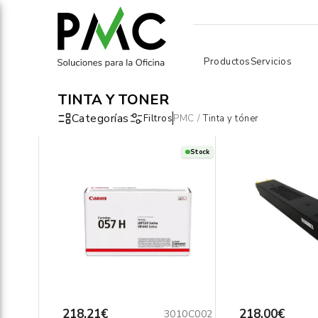
Productos
Servicios
TINTA Y TÓNER
Categorías
Filtros
PMC
/
Tinta y tóner
Stock
218,21€
218,00€
3010C002