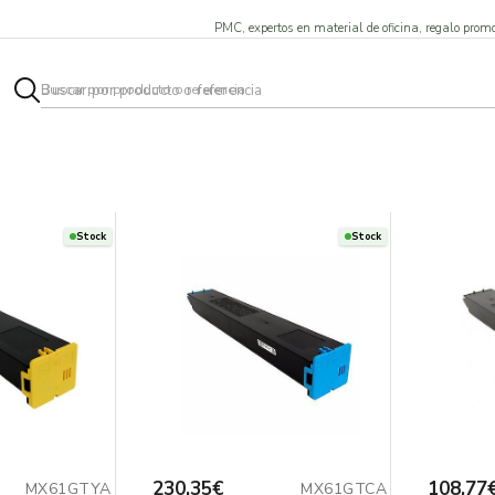
PMC, expertos en material de oficina, regalo promo
Stock
Stock
230,35€
108,77
MX61GTYA
MX61GTCA