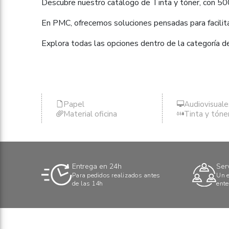
Descubre nuestro catálogo de Tinta y tóner, con 50
En PMC, ofrecemos soluciones pensadas para facilitar
Explora todas las opciones dentro de la categoría d
Papel
Audiovisuale
Material oficina
Tinta y tóne
Entrega en 24h
Ser
Para pedidos realizados antes
Un e
de las 14h
ente