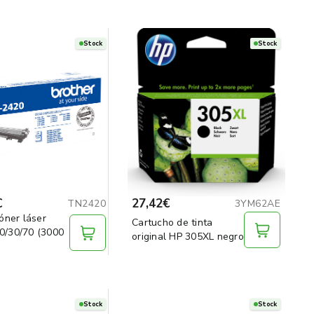
Stock
Stock
€
27,42€
TN2420
3YM62AE
óner láser
Cartucho de tinta
/30/70 (3000
original HP 305XL negro
Stock
Stock