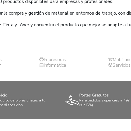
0 productos disponibles para empresas y profesionales.
 la compra y gestión de material en entornos de trabajo, con dis
e Tinta y tóner y encuentra el producto que mejor se adapte a t
s
Impresoras
Mobiliari
r
Informática
Servicio
vicio
Portes Gratuitos
quipo de profesionales a tu
Para pedidos superiores a 49€
ra disposición
(sin IVA)