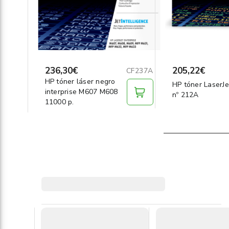
236,30€
205,22€
CF237A
HP tóner láser negro
HP tóner LaserJe
interprise M607 M608
nº 212A
11000 p.