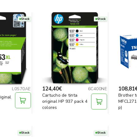
Stock
Stock
124,40€
108,81
L0S70AE
6C400NE
Cartucho de tinta
Brother t
iginal
original HP 937 pack 4
MFCL2710
colores
p)
Stock
Stock