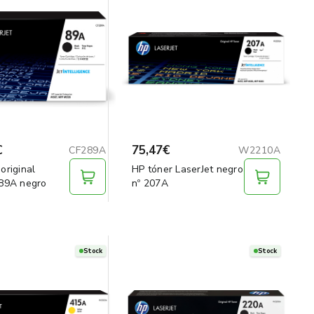
€
75,47€
CF289A
W2210A
original
HP tóner LaserJet negro
 89A negro
nº 207A
Stock
Stock