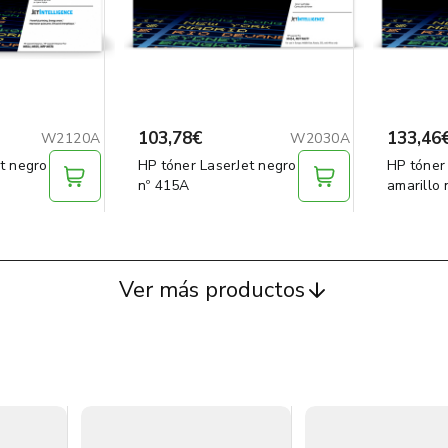
103,78€
133,46
W2120A
W2030A
t negro
HP tóner LaserJet negro
HP tóner
nº 415A
amarillo
Ver más productos