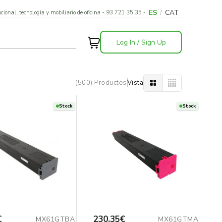
ES
/
CAT
cional, tecnología y mobiliario de oficina - 93 721 35 35 -
Log In / Sign Up
(500) Productos
Vista
Stock
Stock
€
230,35€
MX61GTBA
MX61GTMA