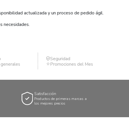
ponibilidad actualizada y un proceso de pedido ágil.
us necesidades.
o
Seguridad
s generales
Promociones del Mes
Satisfacción
Productos de primeras marcas a
los mejores precios