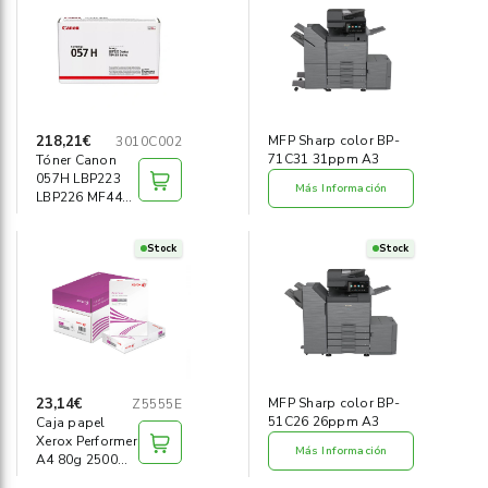
Informática
›
Mobiliario
›
Servicios generales
›
218,21€
MFP Sharp color BP-
3010C002
71C31 31ppm A3
Tóner Canon
057H LBP223
Seguridad
›
Más Información
LBP226 MF443
MF445 negro
Material Escolar
›
Stock
Stock
23,14€
MFP Sharp color BP-
Z5555E
51C26 26ppm A3
Caja papel
Xerox Performer
Más Información
A4 80g 2500
hojas