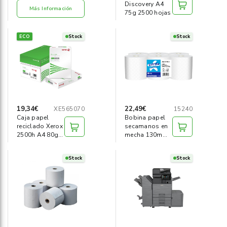
Discovery A4
Más Información
75g 2500 hojas
ECO
Stock
Stock
19,34€
22,49€
XE565070
15240
Caja papel
Bobina papel
reciclado Xerox
secamanos en
2500h A4 80g
mecha 130m
Iso70
(pack 6)
Stock
Stock