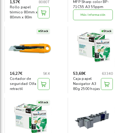
1,57€
MFP Sharp color BP-
8080T
71C55 A3 55ppm
Rollo papel
térmico 80mm x
Más Información
80mm x 80m
Stock
Stock
16,27€
53,68€
SK4
63340
Cortador de
Caja papel
seguridad Olfa
Navigator A3
retractil
80g 2500 hojas
Stock