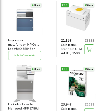
Stock
ECO
Stock
21,13€
Impresora
Z3333
multifunción HP Color
Caja papel
LaserJet X58045dn
standard UPM
A4 80g 2500
Más Información
hojas
Stock
ECO
Stock
23,94€
HP Color LaserJet
Z2222
Managed MFP E786dn
Caja papel