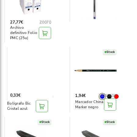
27,77€
Z0070
Archivo
definitivo Folio
PMC (25u)
Stock
0,33€
1,94€
S030507
Marcador China
Bolígrafo Bic
Marker negro
Cristal azul
Stock
Stock