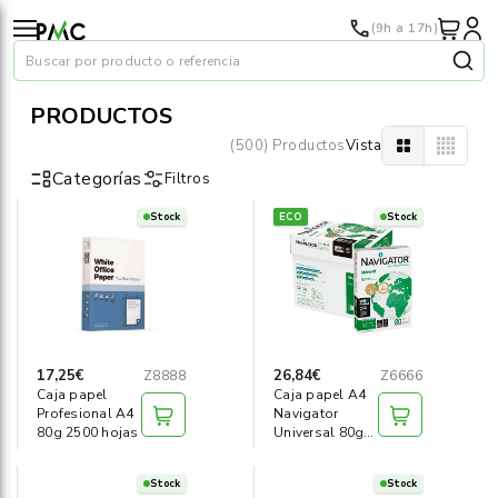
(9h a 17h)
Buscar por producto o referencia
PRODUCTOS
(500) Productos
Vista
Categorías
Filtros
Stock
ECO
Stock
Papel
›
Material oficina
›
Audiovisuales
›
17,25€
26,84€
Z8888
Z6666
Caja papel
Caja papel A4
Tinta y tóner
›
Profesional A4
Navigator
80g 2500 hojas
Universal 80g
2500 hojas
Impresoras
›
Stock
Stock