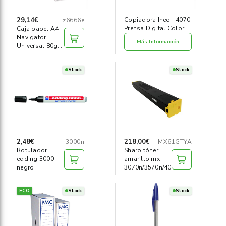
29,14€
Copiadora Ineo +4070
z6666e
Prensa Digital Color
Caja papel A4
Navigator
Más Información
Universal 80g
(2500h)
Stock
Stock
2,48€
218,00€
3000n
MX61GTYA
Rotulador
Sharp tóner
edding 3000
amarillo mx-
negro
3070n/3570n/4070n
ECO
Stock
Stock