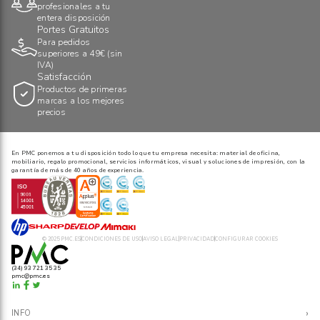
profesionales a tu
entera disposición
Portes Gratuitos
Para pedidos
superiores a 49€ (sin
IVA)
Satisfacción
Productos de primeras
marcas a los mejores
precios
En PMC ponemos a tu disposición todo lo que tu empresa necesita: material de oficina,
mobiliario, regalo promocional, servicios informáticos, visual y soluciones de impresión, con la
garantía de más de 40 años de experiencia.
© 2025 PMC.ES
CONDICIONES DE USO
AVISO LEGAL
PRIVACIDAD
CONFIGURAR COOKIES
(34) 93 721 35 35
pmc@pmc.es
›
INFO