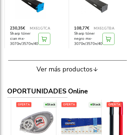
230,35€
108,77€
MX61GTCA
MX61GTBA
Sharp tóner
Sharp tóner
cian mx-
negro mx-
3070n/3570n/4070n
3070n/3570n/4070n
Ver más productos
OPORTUNIDADES Online
OFERTA
Stock
OFERTA
Stock
OFERTA