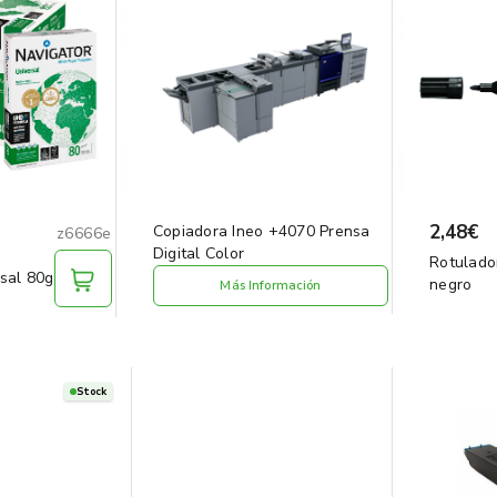
2,48€
Copiadora Ineo +4070 Prensa
z6666e
Digital Color
Rotulado
sal 80g
negro
Más Información
Stock