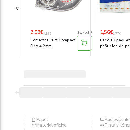
2,99€
1,56€
117510
3,99€
1,77€
Corrector Pritt Compact
Pack 10 paquet
Flex 4,2mm
pañuelos de pa
Papel
Audiovisuale
Material oficina
Tinta y tóne