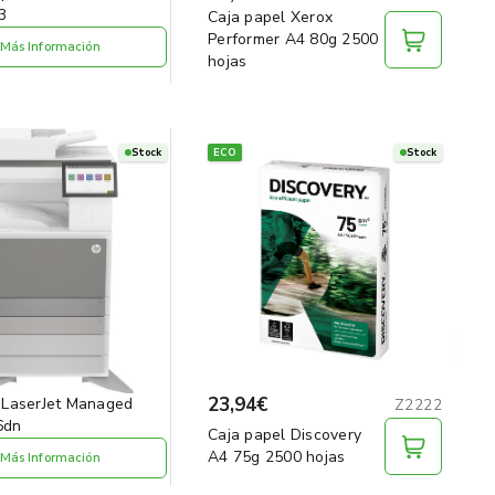
3
Caja papel Xerox
Performer A4 80g 2500
Más Información
hojas
Stock
ECO
Stock
23,94€
 LaserJet Managed
Z2222
6dn
Caja papel Discovery
A4 75g 2500 hojas
Más Información