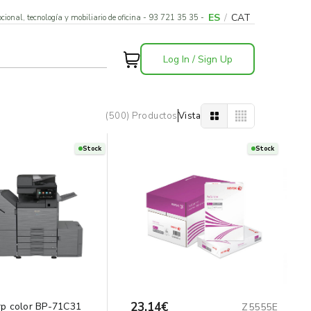
ES
/
CAT
cional, tecnología y mobiliario de oficina - 93 721 35 35 -
Log In / Sign Up
(500) Productos
Vista
Stock
Stock
23,14€
p color BP-71C31
Z5555E