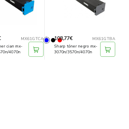
€
108,77€
MX61GTCA
MX61GTBA
ner cian mx-
Sharp tóner negro mx-
570n/4070n
3070n/3570n/4070n