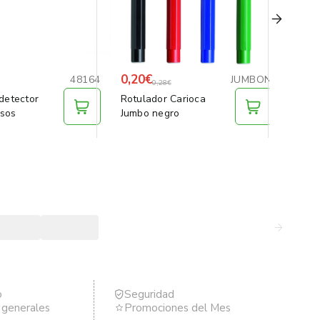
0,20€
4,99
48164
JUMBON
0,28€
detector
Rotulador Carioca
Botel
lsos
Jumbo negro
1,5 li
o
Seguridad
s generales
Promociones del Mes