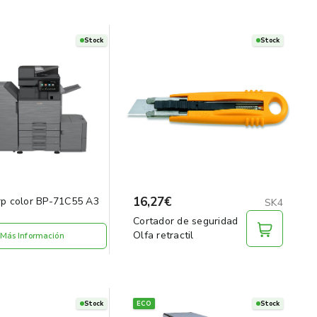
Stock
Stock
16,27€
p color BP-71C55 A3
SK4
Cortador de seguridad
Olfa retractil
Más Información
Stock
ECO
Stock