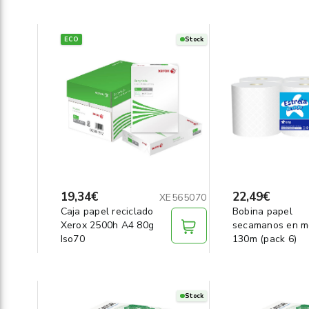
ECO
Stock
19,34€
22,49€
XE565070
Caja papel reciclado
Bobina papel
Xerox 2500h A4 80g
secamanos en m
Iso70
130m (pack 6)
Stock