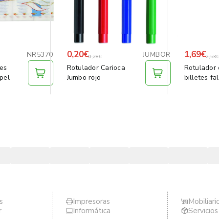
0,20€
1,69€
NR5370
JUMBOR
0,28€
2,53€
es
Rotulador Carioca
Rotulador 
pel
Jumbo rojo
billetes fa
s
Impresoras
Mobiliari
r
Informática
Servicio