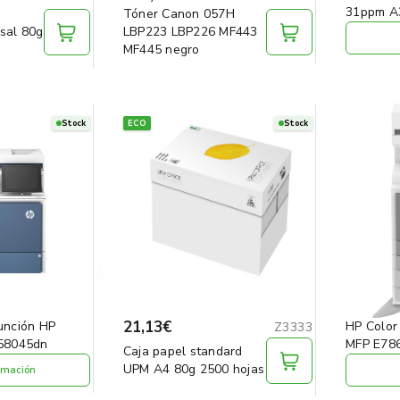
31ppm A
Tóner Canon 057H
sal 80g
LBP223 LBP226 MF443
MF445 negro
Stock
ECO
Stock
21,13€
unción HP
HP Color
Z3333
X58045dn
MFP E78
Caja papel standard
UPM A4 80g 2500 hojas
rmación