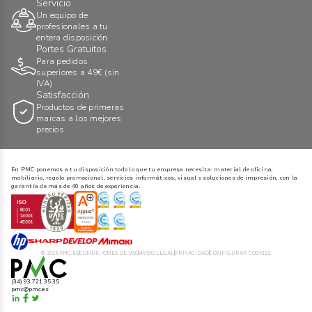
Servicio
Un equipo de
profesionales a tu
entera disposición
Portes Gratuitos
Para pedidos
superiores a 49€ (sin
IVA)
Satisfacción
Productos de primeras
marcas a los mejores
precios
En PMC ponemos a tu disposición todo lo que tu empresa necesita: material de oficina,
mobiliario, regalo promocional, servicios informáticos, visual y soluciones de impresión, con la
garantía de más de 40 años de experiencia.
© 2025 PMC.ES
CONDICIONES DE USO
AVISO LEGAL
PRIVACIDAD
CONFIGURAR COOKIES
(34) 93 721 35 35
pmc@pmc.es