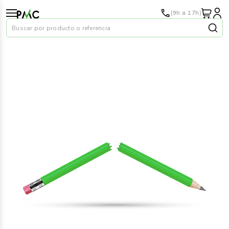
(9h a 17h)
Buscar por producto o referencia
Papel
›
Material oficina
›
Audiovisuales
›
Tinta y tóner
›
Impresoras
›