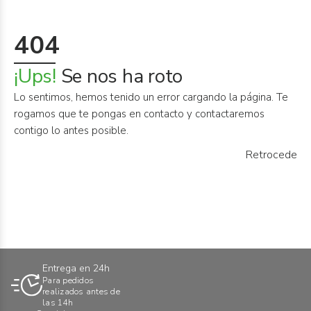
Informática
›
404
Mobiliario
›
¡Ups!
Se nos ha roto
Servicios generales
›
Lo sentimos, hemos tenido un error cargando la página. Te
rogamos que te pongas en contacto y contactaremos
Seguridad
›
contigo lo antes posible.
Material Escolar
Retrocede
›
Entrega en 24h
Para pedidos
realizados antes de
las 14h