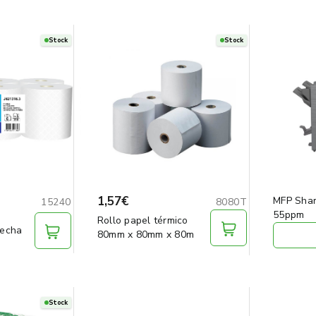
Stock
Stock
1,57€
MFP Shar
15240
8080T
55ppm
Rollo papel térmico
echa
80mm x 80mm x 80m
Stock