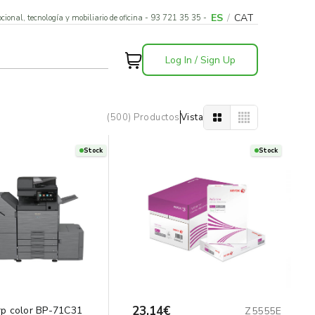
ES
/
CAT
cional, tecnología y mobiliario de oficina - 93 721 35 35 -
Log In / Sign Up
(500) Productos
Vista
Stock
Stock
23,14€
p color BP-71C31
Z5555E