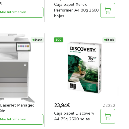
3
Caja papel Xerox
Performer A4 80g 2500
Más Información
hojas
Stock
ECO
Stock
23,94€
 LaserJet Managed
Z2222
6dn
Caja papel Discovery
A4 75g 2500 hojas
Más Información