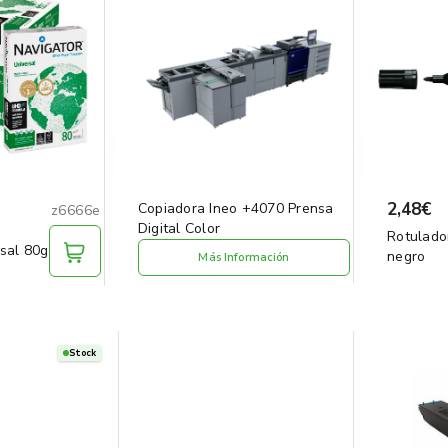
2,48€
Copiadora Ineo +4070 Prensa
z6666e
Digital Color
Rotulado
sal 80g
negro
Más Información
Stock