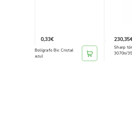
0,33€
230,35
Sharp tó
Bolígrafo Bic Cristal
3070n/3
azul