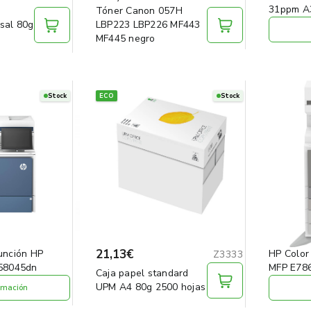
31ppm A
Tóner Canon 057H
sal 80g
LBP223 LBP226 MF443
MF445 negro
Stock
ECO
Stock
21,13€
unción HP
HP Color
Z3333
X58045dn
MFP E78
Caja papel standard
UPM A4 80g 2500 hojas
rmación