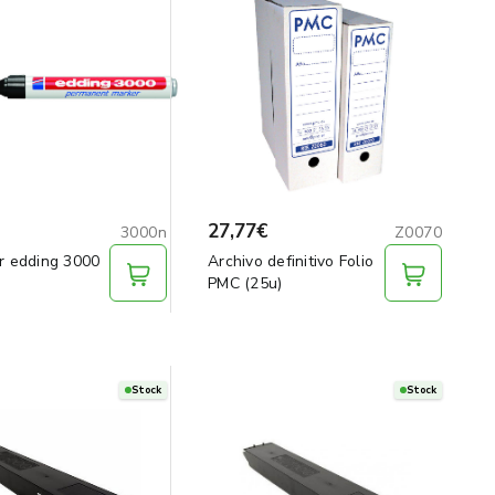
27,77€
3000n
Z0070
r edding 3000
Archivo definitivo Folio
PMC (25u)
Stock
Stock