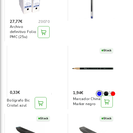
27,77€
Z0070
Archivo
definitivo Folio
PMC (25u)
Stock
0,33€
1,94€
S030507
Marcador China
Bolígrafo Bic
Marker negro
Cristal azul
Stock
Stock