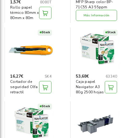
1,57€
MFP Sharp color BP-
8080T
71C55 A3 55ppm
Rollo papel
térmico 80mm x
Más Información
80mm x 80m
Stock
Stock
16,27€
53,68€
SK4
63340
Cortador de
Caja papel
seguridad Olfa
Navigator A3
retractil
80g 2500 hojas
Stock