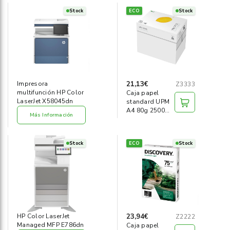
Stock
ECO
Stock
21,13€
Impresora
Z3333
multifunción HP Color
Caja papel
LaserJet X58045dn
standard UPM
A4 80g 2500
Más Información
hojas
Stock
ECO
Stock
23,94€
HP Color LaserJet
Z2222
Managed MFP E786dn
Caja papel