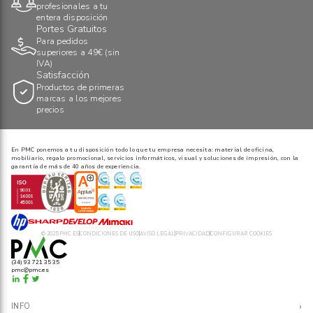
profesionales a tu
entera disposición
Portes Gratuitos
Para pedidos
superiores a 49€ (sin
IVA)
Satisfacción
Productos de primeras
marcas a los mejores
precios
En PMC ponemos a tu disposición todo lo que tu empresa necesita: material de oficina,
mobiliario, regalo promocional, servicios informáticos, visual y soluciones de impresión, con la
garantía de más de 40 años de experiencia.
© 2025 PMC.ES
CONDICIONES DE USO
AVISO LEGAL
PRIVACIDAD
CONFIGURAR COOKIES
(34) 93 721 35 35
pmc@pmc.es
›
INFO