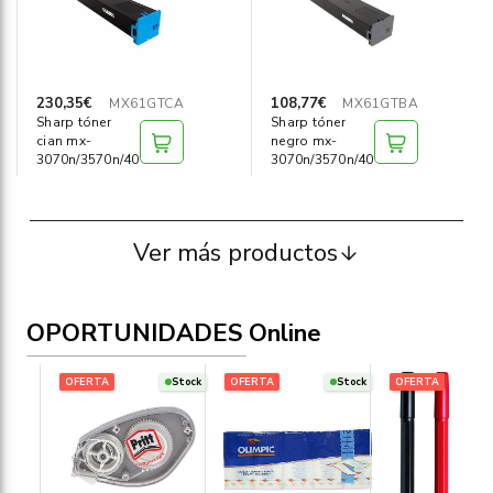
230,35€
108,77€
MX61GTCA
MX61GTBA
Sharp tóner
Sharp tóner
cian mx-
negro mx-
3070n/3570n/4070n
3070n/3570n/4070n
Ver más productos
OPORTUNIDADES Online
OFERTA
Stock
OFERTA
Stock
OFERTA