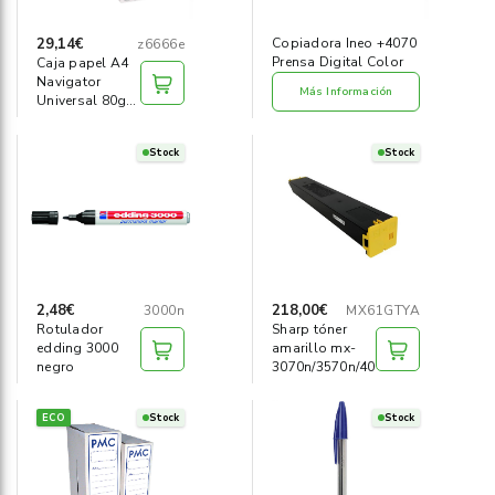
29,14€
Copiadora Ineo +4070
z6666e
Prensa Digital Color
Caja papel A4
Navigator
Más Información
Universal 80g
(2500h)
Stock
Stock
2,48€
218,00€
3000n
MX61GTYA
Rotulador
Sharp tóner
edding 3000
amarillo mx-
negro
3070n/3570n/4070n
ECO
Stock
Stock