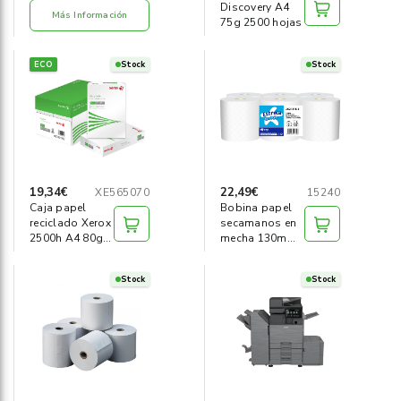
Discovery A4
Más Información
75g 2500 hojas
ECO
Stock
Stock
19,34€
22,49€
XE565070
15240
Caja papel
Bobina papel
reciclado Xerox
secamanos en
2500h A4 80g
mecha 130m
Iso70
(pack 6)
Stock
Stock