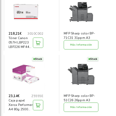
Informática
›
Mobiliario
›
Servicios generales
›
218,21€
MFP Sharp color BP-
3010C002
71C31 31ppm A3
Tóner Canon
057H LBP223
Seguridad
›
Más Información
LBP226 MF443
MF445 negro
Material Escolar
›
Stock
Stock
23,14€
MFP Sharp color BP-
Z5555E
51C26 26ppm A3
Caja papel
Xerox Performer
Más Información
A4 80g 2500
hojas