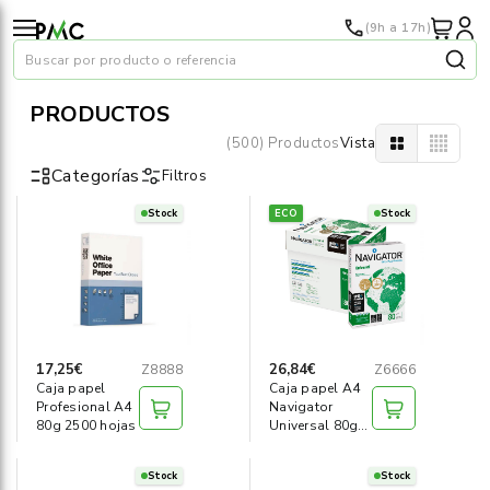
(9h a 17h)
Buscar por producto o referencia
PRODUCTOS
(500) Productos
Vista
Categorías
Filtros
Stock
ECO
Stock
Papel
›
Material oficina
›
Audiovisuales
›
17,25€
26,84€
Z8888
Z6666
Caja papel
Caja papel A4
Tinta y tóner
›
Profesional A4
Navigator
80g 2500 hojas
Universal 80g
2500 hojas
Impresoras
›
Stock
Stock