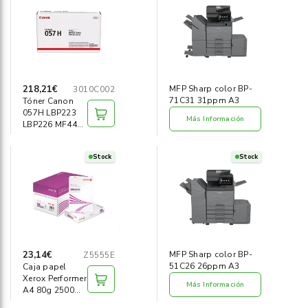
Informática
›
Mobiliario
›
Servicios generales
›
218,21€
MFP Sharp color BP-
3010C002
71C31 31ppm A3
Tóner Canon
057H LBP223
Seguridad
›
Más Información
LBP226 MF443
MF445 negro
Material Escolar
›
Stock
Stock
23,14€
MFP Sharp color BP-
Z5555E
51C26 26ppm A3
Caja papel
Xerox Performer
Más Información
A4 80g 2500
hojas