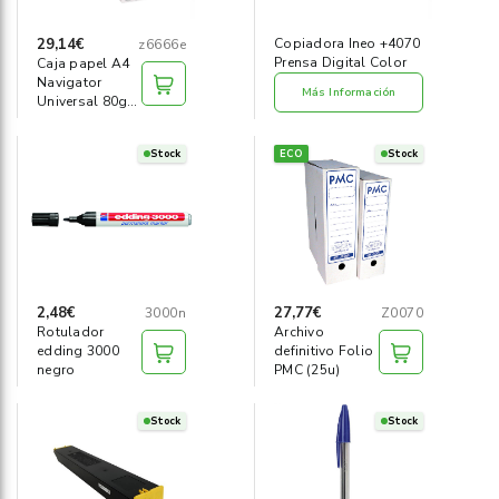
29,14€
Copiadora Ineo +4070
z6666e
Prensa Digital Color
Caja papel A4
Navigator
Más Información
Universal 80g
(2500h)
Stock
ECO
Stock
2,48€
27,77€
3000n
Z0070
Rotulador
Archivo
edding 3000
definitivo Folio
negro
PMC (25u)
Stock
Stock