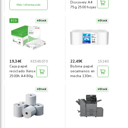
Discovery A4
Más Información
75g 2500 hojas
ECO
Stock
Stock
19,34€
22,49€
XE565070
15240
Caja papel
Bobina papel
reciclado Xerox
secamanos en
2500h A4 80g
mecha 130m
Iso70
(pack 6)
Stock
Stock