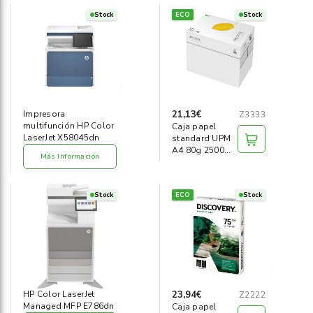
Stock
ECO
Stock
21,13€
Impresora
Z3333
multifunción HP Color
Caja papel
LaserJet X58045dn
standard UPM
A4 80g 2500
Más Información
hojas
Stock
ECO
Stock
23,94€
HP Color LaserJet
Z2222
Managed MFP E786dn
Caja papel