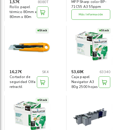
1,57€
MFP Sharp color BP-
8080T
71C55 A3 55ppm
Rollo papel
térmico 80mm x
Más Información
80mm x 80m
Stock
Stock
16,27€
53,68€
SK4
63340
Cortador de
Caja papel
seguridad Olfa
Navigator A3
retractil
80g 2500 hojas
Stock