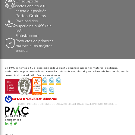
Un equipo de
profesionales a tu
entera disposición
Portes Gratuitos
Para pedidos
superiores a 49€ (sin
IVA)
Satisfacción
Productos de primeras
marcas a los mejores
precios
En PMC ponemos a tu disposición todo lo que tu empresa necesita: material de oficina,
mobiliario, regalo promocional, servicios informáticos, visual y soluciones de impresión, con la
garantía de más de 40 años de experiencia.
© 2025 PMC.ES
CONDICIONES DE USO
AVISO LEGAL
PRIVACIDAD
CONFIGURAR COOKIES
(34) 93 721 35 35
pmc@pmc.es