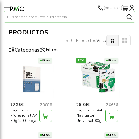
(9h a 17h)
Buscar por producto o referencia
PRODUCTOS
(500) Productos
Vista
Categorías
Filtros
Stock
ECO
Stock
Papel
›
Material oficina
›
Audiovisuales
›
17,25€
26,84€
Z8888
Z6666
Caja papel
Caja papel A4
Tinta y tóner
›
Profesional A4
Navigator
80g 2500 hojas
Universal 80g
2500 hojas
Impresoras
›
Stock
Stock