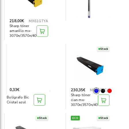
218,00€
MX61GTYA
Sharp tóner
amarillo mx-
3070n/3570n/4070n
Stock
0,33€
230,35€
MX61GTCA
Sharp tóner
Bolígrafo Bic
cian mx-
Cristal azul
3070n/3570n/4070n
Stock
ECO
Stock