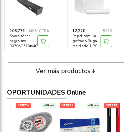
108,77€
12,22€
MX61GTBA
15279
Sharp tóner
Papel camilla
negro mx-
gofrado Buga
3070n/3570n/4070n
reciclado 1-70
Ver más productos
OPORTUNIDADES Online
OFERTA
Stock
OFERTA
Stock
OFERTA