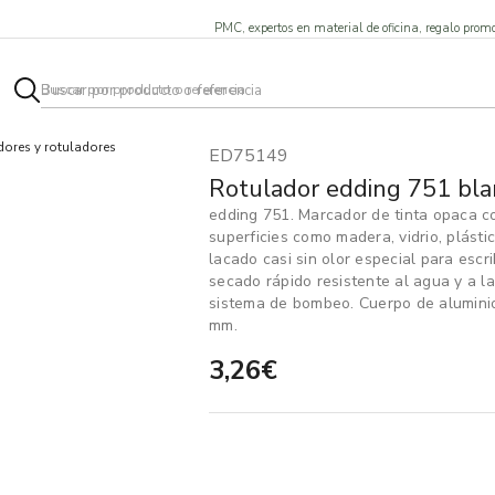
PMC, expertos en material de oficina, regalo promo
ores y rotuladores
ED75149
Rotulador edding 751 bla
edding 751. Marcador de tinta opaca c
superficies como madera, vidrio, plást
lacado casi sin olor especial para escr
secado rápido resistente al agua y a la 
sistema de bombeo. Cuerpo de aluminio.
mm.
3,26€