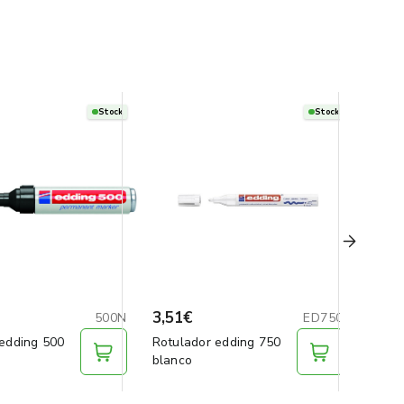
Stock
Stock
3,51€
0,44
500N
ED750
 edding 500
Rotulador edding 750
Rotul
blanco
amari