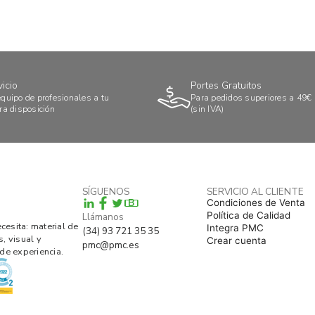
vicio
Portes Gratuitos
quipo de profesionales a tu
Para pedidos superiores a 49€
ra disposición
(sin IVA)
SÍGUENOS
SERVICIO AL CLIENTE
B
Condiciones de Venta
Política de Calidad
Llámanos
esita: material de
Integra PMC
(34) 93 721 35 35
s, visual y
Crear cuenta
pmc@pmc.es
de experiencia.