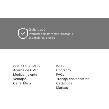
Satisfacción
Productos de primeras marcas a
los mejores precios
QUIENES SOMOS
INFO
Acerca de PMC
Contacto
Medioambiente
FAQs
Ventajas
Trabaja con nosotros
Canal Ético
Catálogos
Marcas