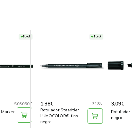
Stock
Stock
1,38€
3,09€
S030507
318N
Rotulador Staedtler
 Marker
Rotulador
LUMOCOLOR® fino
negro
negro