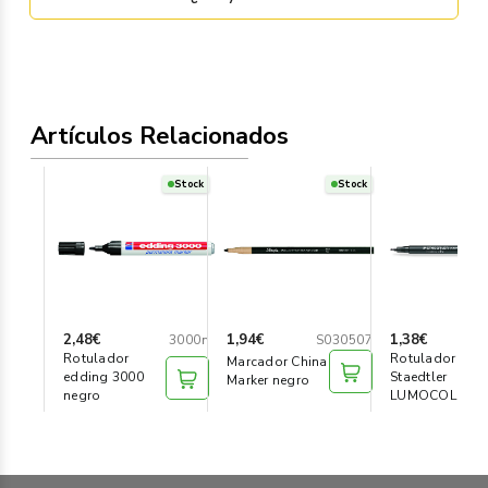
Artículos Relacionados
Stock
Stock
2,48€
1,94€
1,38€
3000n
S030507
Rotulador
Rotulador
Marcador China
edding 3000
Staedtler
Marker negro
negro
LUMOCOLOR
fino negro