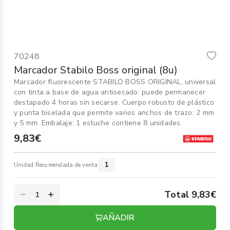
Informática
›
Mobiliario
›
70248
Servicios generales
›
Marcador Stabilo Boss original (8u)
Marcador fluorescente STABILO BOSS ORIGINAL, universal
Seguridad
›
con tinta a base de agua antisecado: puede permanecer
destapado 4 horas sin secarse. Cuerpo robusto de plástico
Material Escolar
y punta biselada que permite varios anchos de trazo: 2 mm
›
y 5 mm. Embalaje: 1 estuche contiene 8 unidades.
9,83€
1
Unidad Recomendada de venta
Total 9,83€
AÑADIR