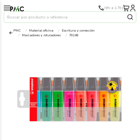
(9h a 17h)
Buscar por producto o referencia
PMC
Material oficina
Escritura y corrección
Marcadores y rotuladores
70248
Papel
›
Material oficina
›
Audiovisuales
›
Tinta y tóner
›
Impresoras
›