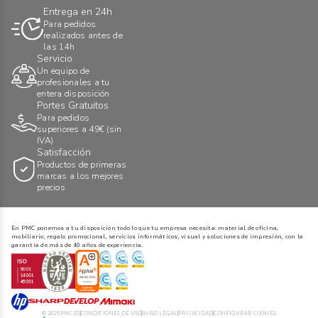
Entrega en 24h
Para pedidos
realizados antes de
las 14h
Servicio
Un equipo de
profesionales a tu
entera disposición
Portes Gratuitos
Para pedidos
superiores a 49€ (sin
IVA)
Satisfacción
Productos de primeras
marcas a los mejores
precios
En PMC ponemos a tu disposición todo lo que tu empresa necesita: material de oficina,
mobiliario, regalo promocional, servicios informáticos, visual y soluciones de impresión, con la
garantía de más de 40 años de experiencia.
© 2025 PMC.ES
CONDICIONES DE USO
AVISO LEGAL
PRIVACIDAD
CONFIGURAR COOKIES