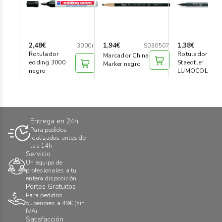
2,48€
1,94€
1,38€
3000n
S030507
Rotulador
Rotulador
Marcador China
edding 3000
Staedtler
Marker negro
negro
LUMOCOLOR
fino negro
Entrega en 24h
Para pedidos
realizados antes de
las 14h
Servicio
Un equipo de
profesionales a tu
entera disposición
Portes Gratuitos
Para pedidos
superiores a 49€ (sin
IVA)
Satisfacción