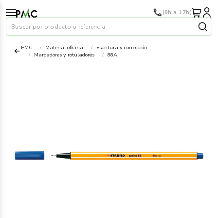
(9h a 17h)
Buscar por producto o referencia
PMC
Material oficina
Escritura y corrección
Marcadores y rotuladores
88A
Papel
›
Material oficina
›
Audiovisuales
›
Tinta y tóner
›
Impresoras
›