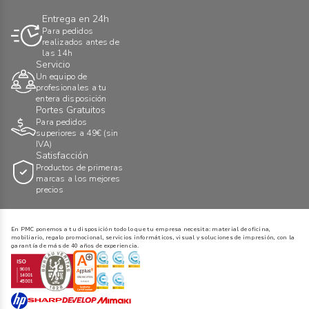
Entrega en 24h
Para pedidos
realizados antes de
las 14h
Servicio
Un equipo de
profesionales a tu
entera disposición
Portes Gratuitos
Para pedidos
superiores a 49€ (sin
IVA)
Satisfacción
Productos de primeras
marcas a los mejores
precios
En PMC ponemos a tu disposición todo lo que tu empresa necesita: material de oficina,
mobiliario, regalo promocional, servicios informáticos, visual y soluciones de impresión, con la
garantía de más de 40 años de experiencia.