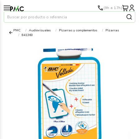
(9h a 17h)
Buscar por producto o referencia
PMC
Audiovisuales
Pizarras y complementos
Pizarras
841360
Papel
›
Material oficina
›
Audiovisuales
›
Tinta y tóner
›
Impresoras
›