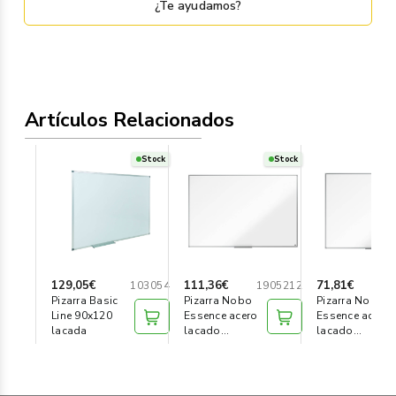
¿Te ayudamos?
Artículos Relacionados
Stock
Stock
129,05€
111,36€
71,81€
103054
1905212
1
Pizarra Basic
Pizarra Nobo
Pizarra Nobo
Line 90x120
Essence acero
Essence acero
lacada
lacado
lacado
1500x1000
1200x900
blanco
blanco