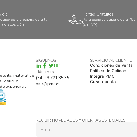
vicio
Portes Gratuitos
quipo de profesionales a tu
Para pedidos superiores a 49€
ra disposición
(sin IVA)
SÍGUENOS
SERVICIO AL CLIENTE
B
Condiciones de Venta
Política de Calidad
Llámanos
esita: material de
Integra PMC
(34) 93 721 35 35
s, visual y
Crear cuenta
pmc@pmc.es
de experiencia.
RECIBIR NOVEDADES Y OFERTAS ESPECIALES