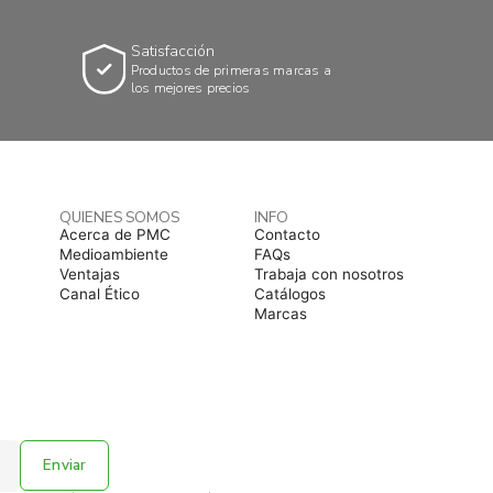
Satisfacción
Productos de primeras marcas a
los mejores precios
QUIENES SOMOS
INFO
Acerca de PMC
Contacto
Medioambiente
FAQs
Ventajas
Trabaja con nosotros
Canal Ético
Catálogos
Marcas
Enviar