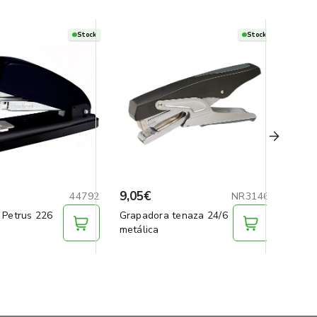
Stock
Stock
9,05€
40,8
44792
NR3146
 Petrus 226
Grapadora tenaza 24/6
Grapa
metálica
azul