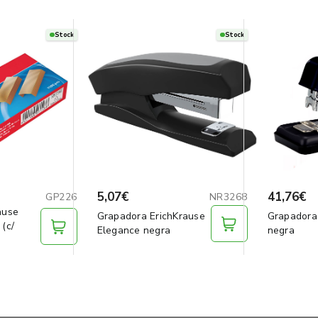
Stock
Stock
5,07€
41,76€
GP226
NR3268
ause
Grapadora ErichKrause
Grapadora
(c/
Elegance negra
negra