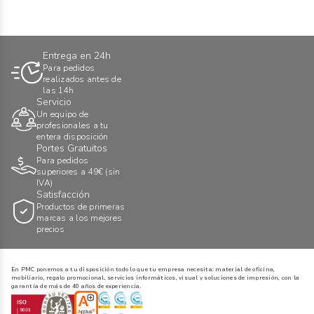
Entrega en 24h
Para pedidos
realizados antes de
las 14h
Servicio
Un equipo de
profesionales a tu
entera disposición
Portes Gratuitos
Para pedidos
superiores a 49€ (sin
IVA)
Satisfacción
Productos de primeras
marcas a los mejores
precios
En PMC ponemos a tu disposición todo lo que tu empresa necesita: material de oficina,
mobiliario, regalo promocional, servicios informáticos, visual y soluciones de impresión, con la
garantía de más de 40 años de experiencia.