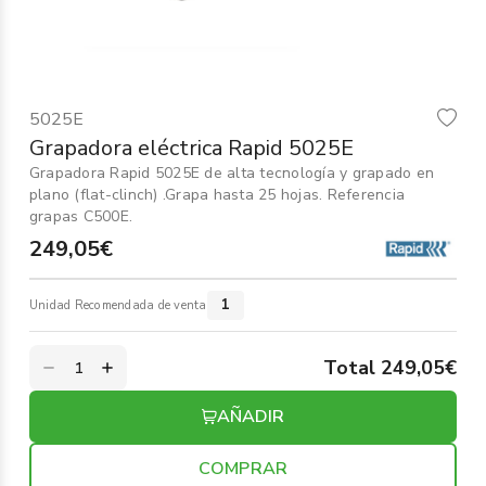
Informática
›
Mobiliario
›
5025E
Servicios generales
›
Grapadora eléctrica Rapid 5025E
Grapadora Rapid 5025E de alta tecnología y grapado en
Seguridad
›
plano (flat-clinch) .Grapa hasta 25 hojas. Referencia
grapas C500E.
Material Escolar
›
249,05€
1
Unidad Recomendada de venta
Total 249,05€
AÑADIR
COMPRAR