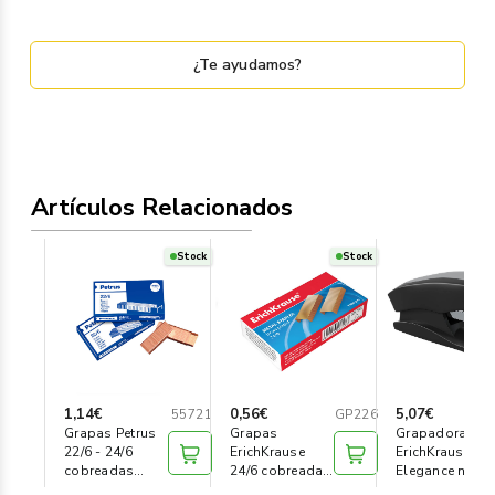
¿Te ayudamos?
Artículos Relacionados
Stock
Stock
1,14€
0,56€
5,07€
55721
GP226
Grapas Petrus
Grapas
Grapadora
22/6 - 24/6
ErichKrause
ErichKrause
cobreadas
24/6 cobreadas
Elegance negra
(c/1000)
(c/ 1000)