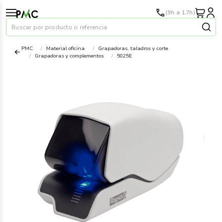
(9h a 17h)
Buscar por producto o referencia
PMC
Material oficina
Grapadoras, taladros y corte
Grapadoras y complementos
5025E
Papel
›
Material oficina
›
Audiovisuales
›
Tinta y tóner
›
Impresoras
›